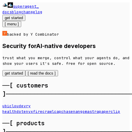
superagent
_
docs
blog
changelog
get started
[
menu
]
backed by Y Combinator
Security for
AI-native developers
trust what you merge, control what your agents do, and
show your users it's safe. free for open source.
get started
[
read the docs
]
──[
customers
]
───────────────────────────────────
ubicloud
evry
health
dotenvx
firecrawl
capchase
nango
mastra
paperclip
──[
products
]
───────────────────────────────────