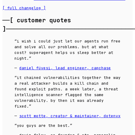
[ full changelog ]
──[
customer quotes
]
───────────────────────────────────
“
i wish i could just let our agents run free
and solve all our problems. but at what
cost? superagent helps us sleep better at
night.
”
—
daniel füvesi, lead engineer, capchase
“
it chained vulnerabilities together the way
a real attacker builds a kill chain and
found exploit paths. a week later, a threat
intelligence scanner flagged the same
vulnerability. by then it was already
fixed.
”
—
scott motte, creator & maintainer, dotenvx
“
you guys are the best.
”