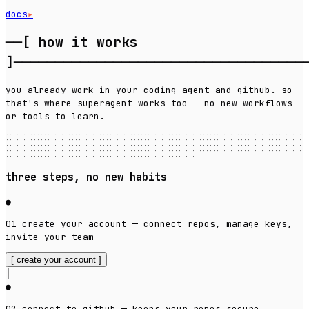
docs
▸
──[
how it works
]
───────────────────────────────────
you already work in your coding agent and github. so
that's where superagent works too — no new workflows
or tools to learn.
······················································································
······················································································
······················································································
······················································································
························································
three steps, no new habits
●
01
create your account
—
connect repos, manage keys,
invite your team
[
create your account
]
│
●
02
connect to github
—
keeps your repos secure