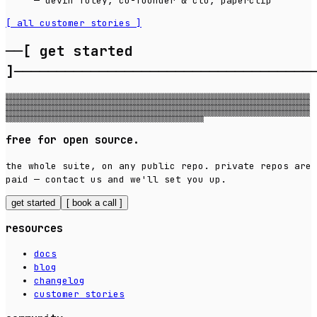
—
devin foley, co-founder & cto, paperclip
[ all customer stories ]
──[
get started
]
───────────────────────────────────
▒▒▒▒▒▒▒▒▒▒▒▒▒▒▒▒▒▒▒▒▒▒▒▒▒▒▒▒▒▒▒▒▒▒▒▒▒▒▒▒▒▒▒▒▒▒▒▒▒▒▒▒▒▒▒▒▒▒▒▒▒▒▒▒▒▒▒▒▒▒▒▒▒▒▒▒▒▒▒▒▒▒▒▒▒▒
▒▒▒▒▒▒▒▒▒▒▒▒▒▒▒▒▒▒▒▒▒▒▒▒▒▒▒▒▒▒▒▒▒▒▒▒▒▒▒▒▒▒▒▒▒▒▒▒▒▒▒▒▒▒▒▒▒▒▒▒▒▒▒▒▒▒▒▒▒▒▒▒▒▒▒▒▒▒▒▒▒▒▒▒▒▒
▒▒▒▒▒▒▒▒▒▒▒▒▒▒▒▒▒▒▒▒▒▒▒▒▒▒▒▒▒▒▒▒▒▒▒▒▒▒▒▒▒▒▒▒▒▒▒▒▒▒▒▒▒▒▒▒▒▒▒▒▒▒▒▒▒▒▒▒▒▒▒▒▒▒▒▒▒▒▒▒▒▒▒▒▒▒
▒▒▒▒▒▒▒▒▒▒▒▒▒▒▒▒▒▒▒▒▒▒▒▒▒▒▒▒▒▒▒▒▒▒▒▒▒▒▒▒▒▒▒▒▒▒▒▒▒▒▒▒▒▒▒▒▒▒▒▒▒▒▒▒▒▒▒▒▒▒▒▒▒▒▒▒▒▒▒▒▒▒▒▒▒▒
▒▒▒▒▒▒▒▒▒▒▒▒▒▒▒▒▒▒▒▒▒▒▒▒▒▒▒▒▒▒▒▒▒▒▒▒▒▒▒▒▒▒▒▒▒▒▒▒▒▒▒▒▒▒▒▒
free for open source.
the whole suite, on any public repo. private repos are
paid — contact us and we'll set you up.
get started
[
book a call
]
resources
docs
blog
changelog
customer stories